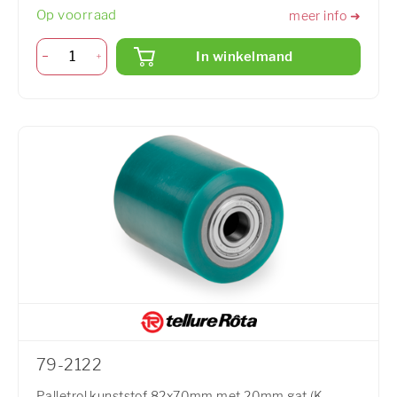
Op voorraad
meer info ➜
In winkelmand
79-2122
Palletrol kunststof 82x70mm met 20mm gat (K-