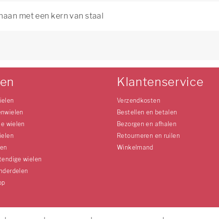
haan met een kern van staal
len
Klantenservice
ielen
Verzendkosten
enwielen
Bestellen en betalen
le wielen
Bezorgen en afhalen
ielen
Retourneren en ruilen
len
Winkelmand
tendige wielen
nderdelen
op