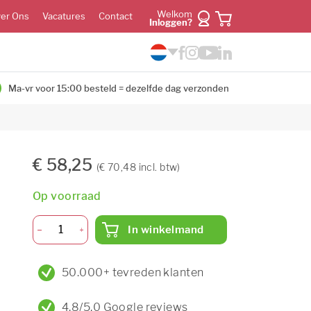
Welkom
er Ons
Vacatures
Contact
Inloggen?
Ma-vr voor 15:00 besteld = dezelfde dag verzonden
€ 58,25
(€ 70,48 incl. btw)
Op voorraad
In winkelmand
50.000+ tevreden klanten
4,8/5,0 Google reviews