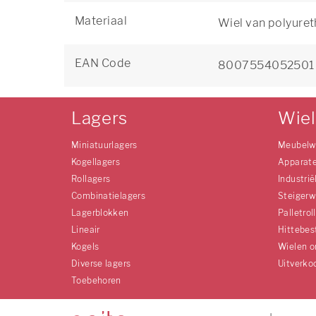
Materiaal
Wiel van polyuret
EAN Code
8007554052501
Lagers
Wie
Miniatuurlagers
Meubelw
Kogellagers
Apparat
Rollagers
Industrië
Combinatielagers
Steigerw
Lagerblokken
Palletrol
Lineair
Hittebes
Kogels
Wielen o
Diverse lagers
Uitverko
Toebehoren