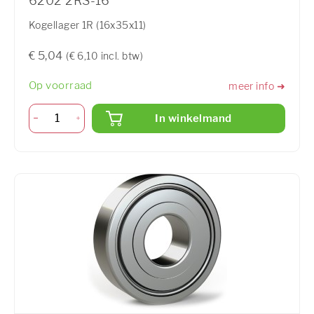
6202 2RS-16
Kogellager 1R (16x35x11)
€ 5,04
(€ 6,10 incl. btw)
Op voorraad
meer info ➜
In winkelmand