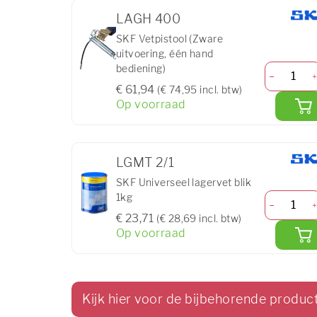
LAGH 400
SKF Vetpistool (Zware
uitvoering, één hand
bediening)
€ 61,94
(€ 74,95 incl. btw)
Op voorraad
LGMT 2/1
SKF Universeel lagervet blik
1kg
€ 23,71
(€ 28,69 incl. btw)
Op voorraad
Kijk hier voor de bijbehorende produc