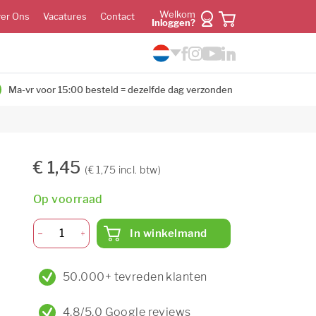
Welkom
er Ons
Vacatures
Contact
Inloggen?
Ma-vr voor 15:00 besteld = dezelfde dag verzonden
€ 1,45
(€ 1,75 incl. btw)
Op voorraad
In winkelmand
50.000+ tevreden klanten
4,8/5,0 Google reviews