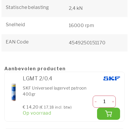
Statische belasting
2,4 kN
Snelheid
16000 rpm
EAN Code
4549250151170
Aanbevolen producten
LGMT 2/0.4
SKF Universeel lagervet patroon
400gr
€ 14,20
(€ 17,18 incl. btw)
Op voorraad