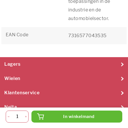
toepassingen in de
industrie en de
automobielsector.
EAN Code
7316577043535
Lagers
Wielen
Klantenservice
Neita
In winkelmand
Neita Techniek B.V. 2026