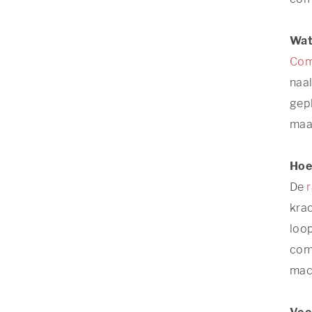
Wat
Com
naal
gepl
maak
Hoe
De
kra
loop
comb
mac