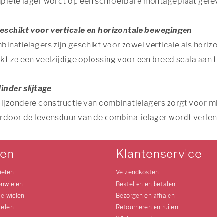
plete lager wordt op een schroefbare montageplaat gele
Geschikt voor verticale en horizontale bewegingen
inatielagers zijn geschikt voor zowel verticale als hori
t ze een veelzijdige oplossing voor een breed scala aan 
inder slijtage
ijzondere constructie van combinatielagers zorgt voor mind
rdoor de levensduur van de combinatielager wordt verlen
len
Klantenservice
ielen
Verzendkosten
enwielen
Bestellen en betalen
le wielen
Bezorgen en afhalen
ielen
Retourneren en ruilen