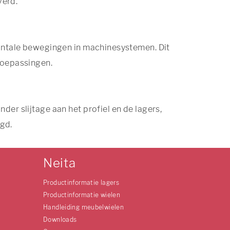
verd.
zontale bewegingen in machinesystemen. Dit
toepassingen.
er slijtage aan het profiel en de lagers,
gd.
Neita
Productinformatie lagers
Productinformatie wielen
Handleiding meubelwielen
Downloads