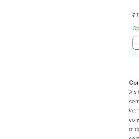
€ 
Op
Com
Als 
com
lage
cons
mind
comb