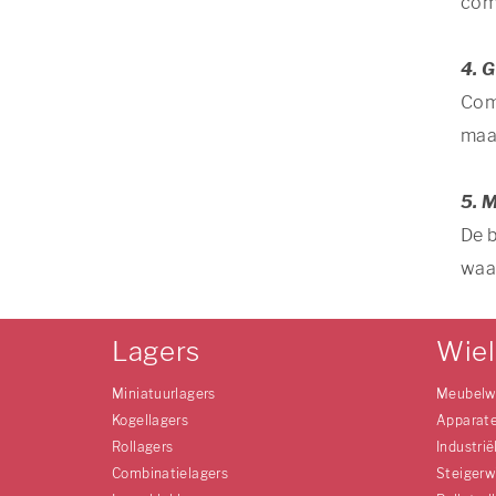
com
4. 
Comb
maak
5. M
De b
waa
Lagers
Wie
Miniatuurlagers
Meubelw
Kogellagers
Apparat
Rollagers
Industrië
Combinatielagers
Steigerw