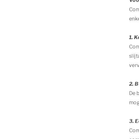
Voo
Comb
enke
1. 
Com
slij
ver
2. 
De 
moge
3. 
Comb