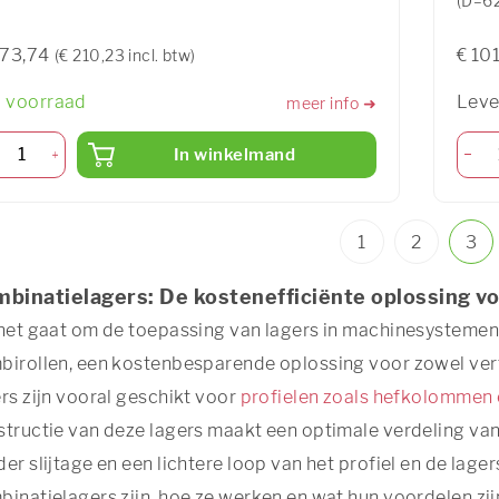
(D=62
173,74
€ 10
(€ 210,23 incl. btw)
 voorraad
Leve
meer info ➜
In winkelmand
1
2
3
binatielagers: De kostenefficiënte oplossing 
het gaat om de toepassing van lagers in machinesystemen,
birollen, een kostenbesparende oplossing voor zowel vert
rs zijn vooral geschikt voor
profielen zoals hefkolommen 
tructie van deze lagers maakt een optimale verdeling van d
er slijtage en een lichtere loop van het profiel en de lager
inatielagers zijn, hoe ze werken en wat hun voordelen zij