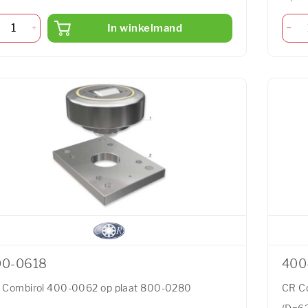
In winkelmand
00-0618
400
 Combirol 400-0062 op plaat 800-0280
CR C