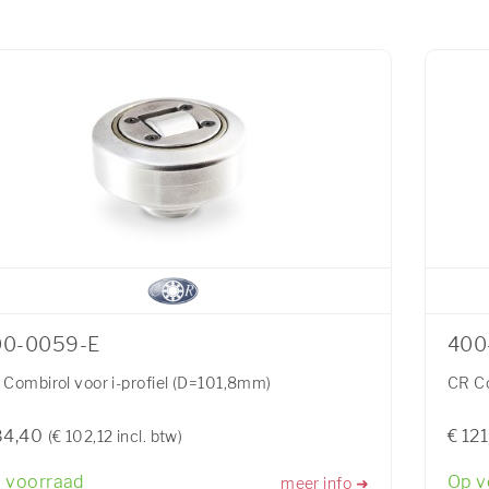
00-0059-E
400
 Combirol voor i-profiel (D=101,8mm)
CR Co
84,40
€ 121
(€ 102,12 incl. btw)
 voorraad
Op v
meer info ➜