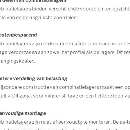
rdelen van combinatielagers
inatielagers bieden verschillende voordelen ten opzichte 
le van de belangrijkste voordelen:
Kostenbesparend
binatielagers zijn een kostenefficiënte oplossing voor 
tage veroorzaken aan zowel het profiel als de lagers. Dit r
vangingskosten.
Betere verdeling van belasting
bijzondere constructie van combinatielagers maakt een op
lijk. Dit zorgt voor minder slijtage en een lichtere loop va
Eenvoudige montage
inatielagers zijn relatief eenvoudig te monteren. De as-ta