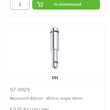
In winkelmand
DH
97-0029
Meubelstift Ø10mm - Ø11mm, lengte 58mm
€ 0,97
(€ 1,17 incl. btw)