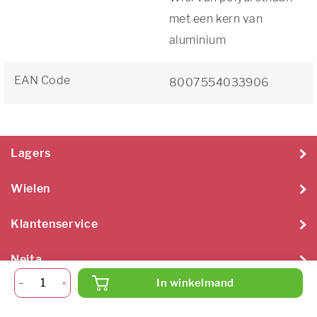
met een kern van
aluminium
EAN Code
8007554033906
Lagers
Wielen
Klantenservice
Neita
In winkelmand
Neita Techniek B.V. 2026