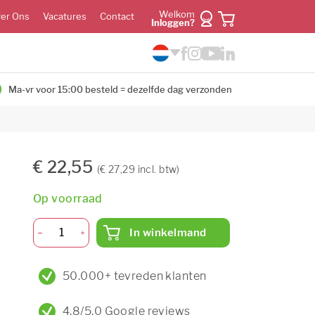
Welkom
er Ons
Vacatures
Contact
Inloggen?
Ma-vr voor 15:00 besteld = dezelfde dag verzonden
€ 22,55
(€ 27,29 incl. btw)
Op voorraad
In winkelmand
50.000+ tevreden klanten
4,8/5,0 Google reviews