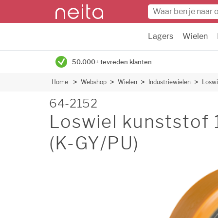
Lagers
Wielen
50.000+ tevreden klanten
Home
Webshop
Wielen
Industriewielen
Loswi
64-2152
Loswiel kunststo
(K-GY/PU)