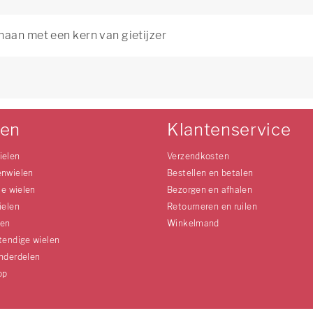
haan met een kern van gietijzer
len
Klantenservice
ielen
Verzendkosten
enwielen
Bestellen en betalen
le wielen
Bezorgen en afhalen
ielen
Retourneren en ruilen
len
Winkelmand
tendige wielen
nderdelen
op