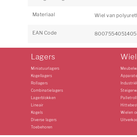
Materiaal
Wiel van polyuret
EAN Code
8007554051405
Lagers
Wie
Miniatuurlagers
Meubelw
Kogellagers
Apparat
Rollagers
Industrië
Combinatielagers
Steigerw
Lagerblokken
Palletrol
Lineair
Hittebes
Kogels
Wielen o
Diverse lagers
Uitverko
Toebehoren