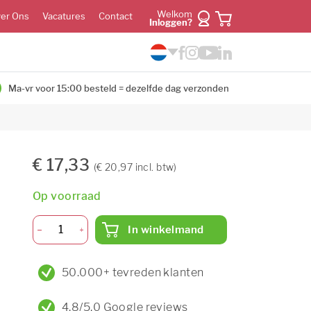
Welkom
er Ons
Vacatures
Contact
Inloggen?
Ma-vr voor 15:00 besteld = dezelfde dag verzonden
€ 17,33
(€ 20,97 incl. btw)
Op voorraad
In winkelmand
50.000+ tevreden klanten
4,8/5,0 Google reviews