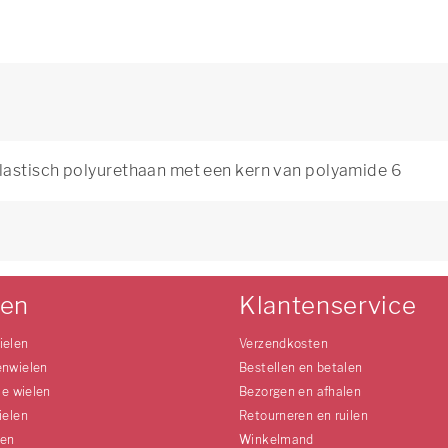
lastisch polyurethaan met een kern van polyamide 6
0
len
Klantenservice
ielen
Verzendkosten
enwielen
Bestellen en betalen
le wielen
Bezorgen en afhalen
ielen
Retourneren en ruilen
len
Winkelmand