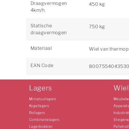
Draagvermogen
450 kg
4km/h
Statische
750 kg
draagvermogen
Materiaal
Wiel van thermop
EAN Code
800755404353
Lagers
Wie
Miniatuurlagers
Meubelw
Kogellagers
Apparat
Rollagers
Industrië
Combinatielagers
Steigerw
Lagerblokken
Palletrol