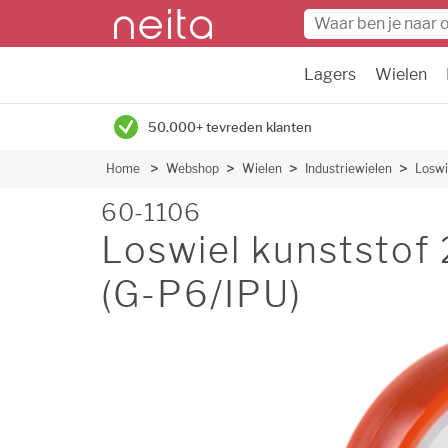
Lagers
Wielen
50.000+ tevreden klanten
Home
Webshop
Wielen
Industriewielen
Loswi
60-1106
Loswiel kunststo
(G-P6/IPU)