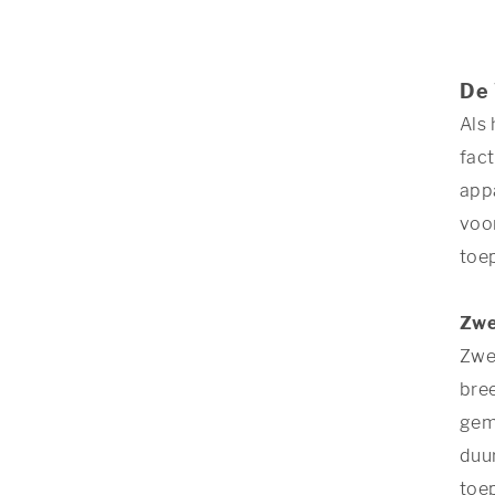
De 
Als 
fact
appa
voo
toe
Zwe
Zwe
bre
gem
duur
toe