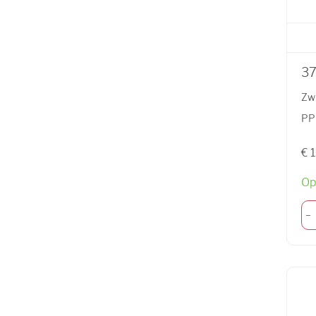
3
Zw
PP
€ 
Op