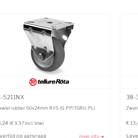
8-5211NX
38-
kwiel rubber 50x24mm RVS (G-PP/TGRU-PL)
Zwen
8,24
€ 13
(€ 9,97 incl. btw)
vertijd op aanvraag
Leve
meer info ➜