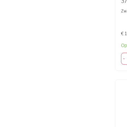
3
Zw
€ 
Op