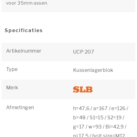
voor 35mm assen.
Specificaties
Artikelnummer
UCP 207
Type
Kussenlagerblok
Merk
Afmetingen
h=47,6 / a=167 / e=126 /
b=48 / S1=15 / S2=19 /
g=17 / w=93 / Bi=42,9 /
n=17,5 / bolt size=M12