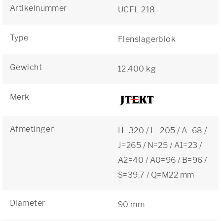
Artikelnummer
UCFL 218
Type
Flenslagerblok
Gewicht
12,400 kg
Merk
Afmetingen
H=320 / L=205 / A=68 /
J=265 / N=25 / A1=23 /
A2=40 / A0=96 / B=96 /
S=39,7 / Q=M22 mm
Diameter
90 mm