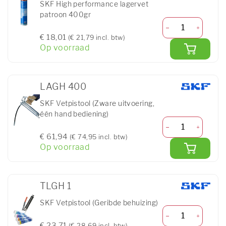
SKF High performance lagervet
patroon 400gr
€ 18,01
(€ 21,79 incl. btw)
Op voorraad
LAGH 400
SKF Vetpistool (Zware uitvoering,
één hand bediening)
€ 61,94
(€ 74,95 incl. btw)
Op voorraad
TLGH 1
SKF Vetpistool (Geribde behuizing)
€ 23,71
(€ 28,69 incl. btw)