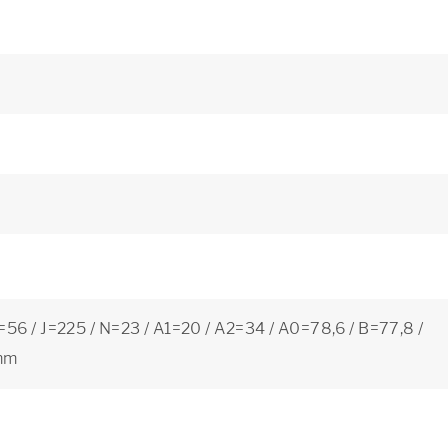
=56 / J=225 / N=23 / A1=20 / A2=34 / A0=78,6 / B=77,8 /
mm