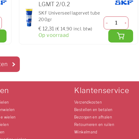
LGMT 2/0.2
SKF Universeel lagervet tube
200gr
€ 12,31
(€ 14,90 incl. btw)
Op voorraad
ten
len
Klantenservice
ielen
Verzendkosten
enwielen
Bestellen en betalen
le wielen
Bezorgen en afhalen
ielen
Retourneren en ruilen
len
Winkelmand