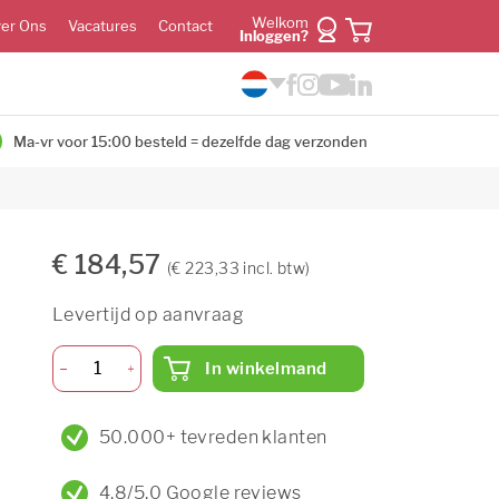
Welkom
er Ons
Vacatures
Contact
Inloggen?
Ma-vr voor 15:00 besteld = dezelfde dag verzonden
€ 184,57
(€ 223,33 incl. btw)
Levertijd op aanvraag
In winkelmand
50.000+ tevreden klanten
4,8/5,0 Google reviews