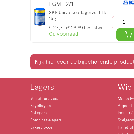
LGMT 2/1
SKF Universeel lagervet blik
1kg
€ 23,71
(€ 28,69 incl. btw)
Op voorraad
Kijk hier voor de bijbehorende produc
Lagers
Wie
Miniatuurlagers
Meubelw
Kogellagers
Apparat
Rollagers
Industrië
Combinatielagers
Steigerw
Lagerblokken
Palletrol