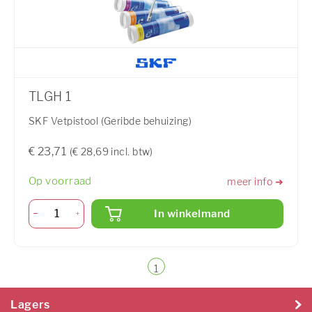
TLGH 1
SKF Vetpistool (Geribde behuizing)
€ 23,71
(€ 28,69 incl. btw)
Op voorraad
meer info ➜
In winkelmand
1
Lagers