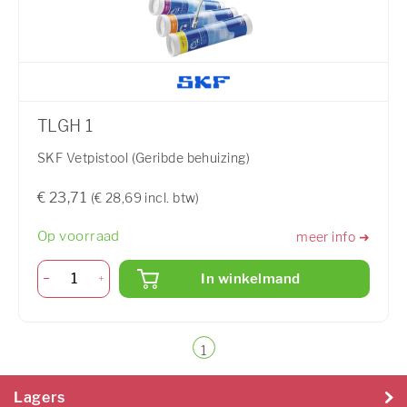
TLGH 1
SKF Vetpistool (Geribde behuizing)
€ 23,71
(€ 28,69 incl. btw)
Op voorraad
meer info ➜
In winkelmand
1
Lagers