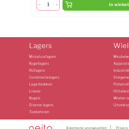
In winke
Lagers
Wie
Miniatuurlagers
Meubelw
Kogellagers
Apparat
Rollagers
Industrië
Combinatielagers
Steigerw
Lagerblokken
Palletrol
Lineair
Hittebes
Kogels
Wielen o
Diverse lagers
Uitverko
Toebehoren
Algemene voorwaarden
Privacy