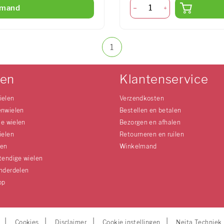
lmand
1
len
Klantenservice
ielen
Verzendkosten
enwielen
Bestellen en betalen
le wielen
Bezorgen en afhalen
ielen
Retourneren en ruilen
len
Winkelmand
tendige wielen
nderdelen
op
Cookies
Disclaimer
Cookie instellingen
Neita Techniek 