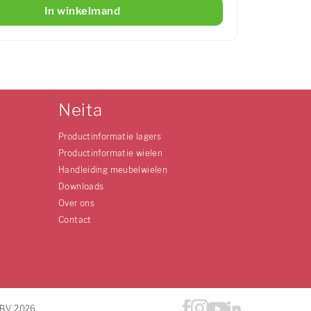
In winkelmand
Neita
Productinformatie lagers
Productinformatie wielen
Handleiding meubelwielen
Downloads
Over ons
Contact
B.V. 2026