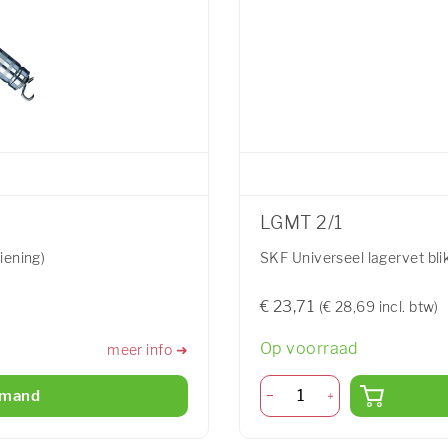
LGMT 2/1
iening)
SKF Universeel lagervet bli
€ 23,71
(€ 28,69 incl. btw)
Op voorraad
meer info ➜
lmand