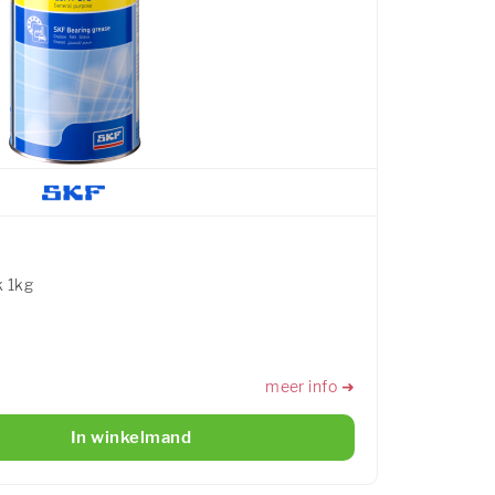
k 1kg
meer info ➜
In winkelmand