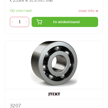
€ 25,88
(€ 31,31 incl. btw)
Op voorraad
meer info ➜
In winkelmand
3207