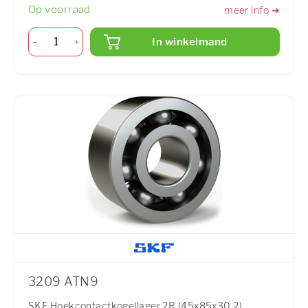
Op voorraad
meer info ➜
In winkelmand
3209 ATN9
SKF Hoekcontactkogellager 2R (45x85x30,2)