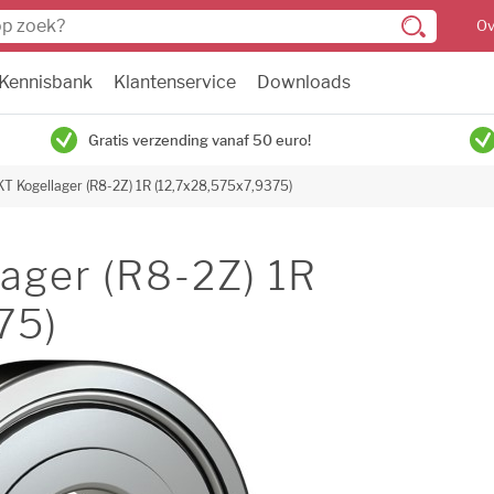
Ov
Kennisbank
Klantenservice
Downloads
Gratis verzending vanaf 50 euro!
T Kogellager (R8-2Z) 1R (12,7x28,575x7,9375)
ager (R8-2Z) 1R
75)