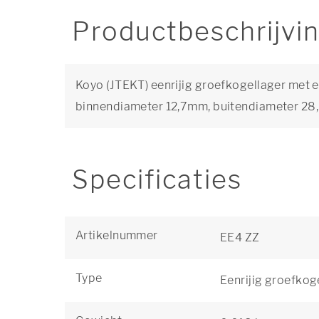
Productbeschrijvi
Koyo (JTEKT) eenrijig groefkogellager met e
binnendiameter 12,7mm, buitendiameter 2
Specificaties
Artikelnummer
EE4 ZZ
Type
Eenrijig groefkog