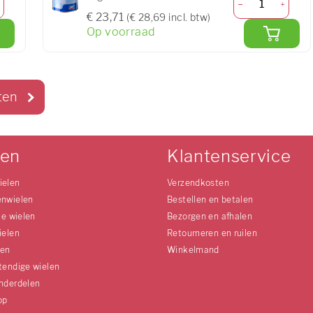
€ 23,71
(€ 28,69 incl. btw)
Op voorraad
ten
len
Klantenservice
ielen
Verzendkosten
enwielen
Bestellen en betalen
le wielen
Bezorgen en afhalen
ielen
Retourneren en ruilen
len
Winkelmand
tendige wielen
nderdelen
op