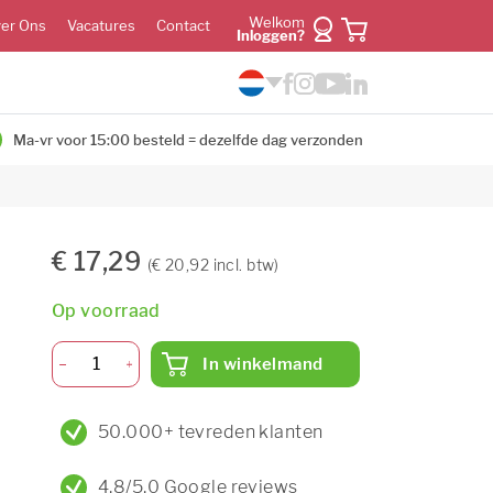
Welkom
er Ons
Vacatures
Contact
Inloggen?
Ma-vr voor 15:00 besteld = dezelfde dag verzonden
€ 17,29
(€ 20,92 incl. btw)
Op voorraad
In winkelmand
50.000+ tevreden klanten
4,8/5,0 Google reviews