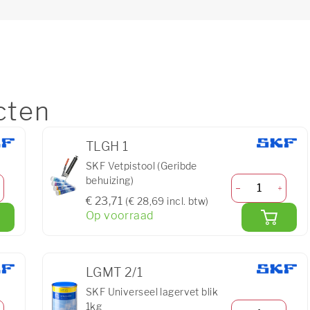
cten
TLGH 1
SKF Vetpistool (Geribde
behuizing)
€ 23,71
(€ 28,69 incl. btw)
Op voorraad
LGMT 2/1
SKF Universeel lagervet blik
1kg