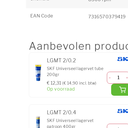
EAN Code
7316570379419
Aanbevolen produ
LGMT 2/0.2
SKF Universeel lagervet tube
200gr
€ 12,31
(€ 14,90 incl. btw)
Op voorraad
LGMT 2/0.4
SKF Universeel lagervet
patroon 400gr