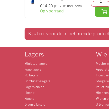
€ 14,20
(€ 17,18 incl. btw)
Op voorraad
Kijk hier voor de bijbehorende produc
Lagers
Wie
Miniatuurlagers
Meubelw
Kogellagers
Apparat
Rollagers
Industrië
Combinatielagers
Steigerw
Lagerblokken
Palletrol
Lineair
Hittebes
Kogels
Wielen o
Diverse lagers
Uitverko