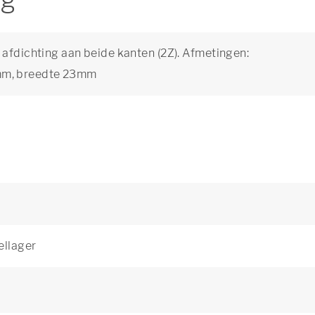
ng
 afdichting aan beide kanten (2Z). Afmetingen:
mm, breedte 23mm
ellager