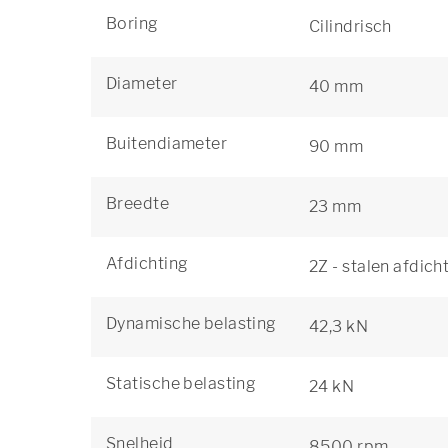
Boring
Cilindrisch
Diameter
40 mm
Buitendiameter
90 mm
Breedte
23 mm
Afdichting
2Z - stalen afdich
Dynamische belasting
42,3 kN
Statische belasting
24 kN
Snelheid
8500 rpm