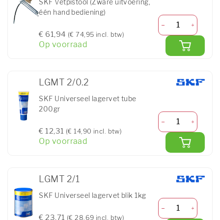
SKF Vetpistool (Zware uitvoering,
één hand bediening)
€ 61,94
(€ 74,95 incl. btw)
Op voorraad
LGMT 2/0.2
SKF Universeel lagervet tube
200gr
€ 12,31
(€ 14,90 incl. btw)
Op voorraad
LGMT 2/1
SKF Universeel lagervet blik 1kg
€ 23,71
(€ 28,69 incl. btw)