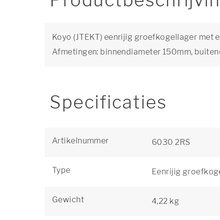
Productbeschrijvi
Koyo (JTEKT) eenrijig groefkogellager met e
Afmetingen: binnendiameter 150mm, buite
Specificaties
Artikelnummer
6030 2RS
Type
Eenrijig groefkog
Gewicht
4,22 kg