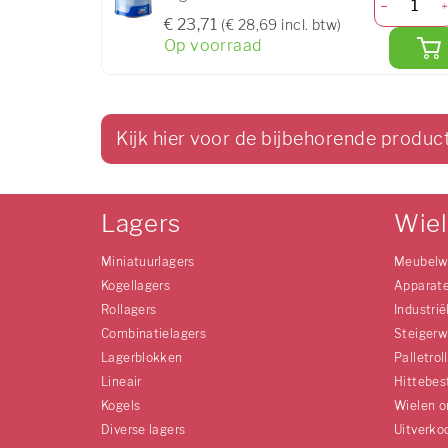
€ 23,71
(€ 28,69 incl. btw)
Op voorraad
Kijk hier voor de bijbehorende produc
Lagers
Wie
Miniatuurlagers
Meubelw
Kogellagers
Apparat
Rollagers
Industrië
Combinatielagers
Steigerw
Lagerblokken
Palletrol
Lineair
Hittebes
Kogels
Wielen o
Diverse lagers
Uitverko