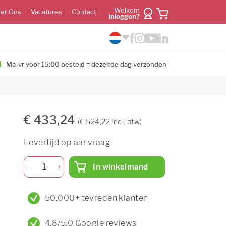
Welkom
er Ons
Vacatures
Contact
Inloggen?
Ma-vr voor 15:00 besteld = dezelfde dag verzonden
€ 433,24
(€ 524,22 incl. btw)
Levertijd op aanvraag
In winkelmand
50.000+ tevreden klanten
4,8/5,0 Google reviews