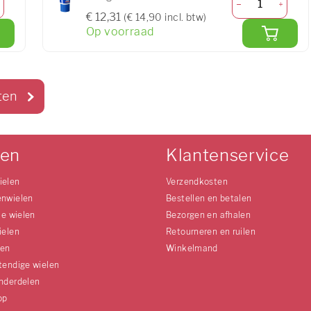
€ 12,31
(€ 14,90 incl. btw)
Op voorraad
ten
len
Klantenservice
ielen
Verzendkosten
enwielen
Bestellen en betalen
le wielen
Bezorgen en afhalen
ielen
Retourneren en ruilen
len
Winkelmand
tendige wielen
nderdelen
op