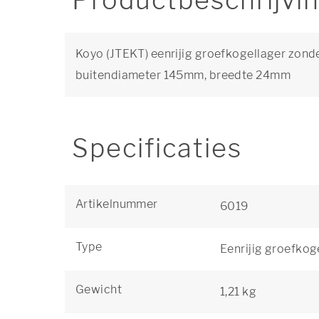
Productbeschrijvi
Koyo (JTEKT) eenrijig groefkogellager zond
buitendiameter 145mm, breedte 24mm
Specificaties
Artikelnummer
6019
Type
Eenrijig groefkog
Gewicht
1,21 kg