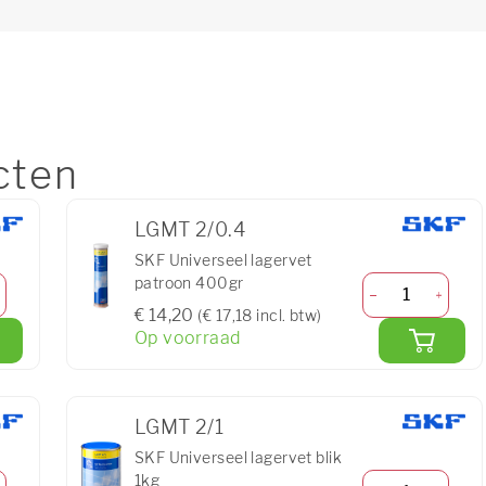
cten
LGMT 2/0.4
SKF Universeel lagervet
patroon 400gr
€ 14,20
(€ 17,18 incl. btw)
Op voorraad
LGMT 2/1
SKF Universeel lagervet blik
1kg