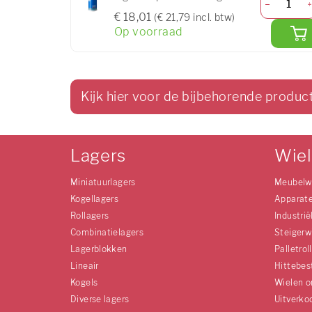
€ 18,01
(€ 21,79 incl. btw)
Op voorraad
Kijk hier voor de bijbehorende produc
Lagers
Wie
Miniatuurlagers
Meubelw
Kogellagers
Apparat
Rollagers
Industrië
Combinatielagers
Steigerw
Lagerblokken
Palletrol
Lineair
Hittebes
Kogels
Wielen o
Diverse lagers
Uitverko