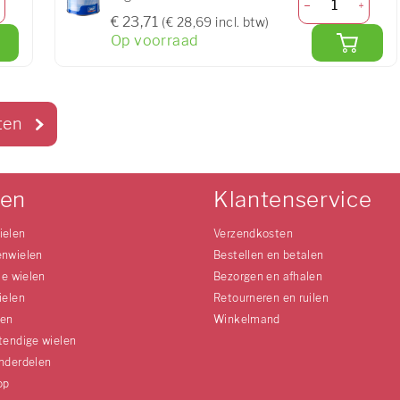
€ 23,71
(€ 28,69 incl. btw)
Op voorraad
ten
len
Klantenservice
ielen
Verzendkosten
enwielen
Bestellen en betalen
le wielen
Bezorgen en afhalen
ielen
Retourneren en ruilen
len
Winkelmand
tendige wielen
nderdelen
op