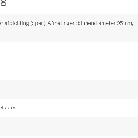
ng
er afdichting (open). Afmetingen: binnendiameter 95mm,
ellager