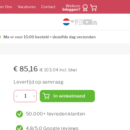
Welkom
er Ons
Vacatures
Contact
Inloggen?
Ma-vr voor 15:00 besteld = dezelfde dag verzonden
€ 85,16
(€ 103,04 incl. btw)
Levertijd op aanvraag
In winkelmand
50.000+ tevreden klanten
4,8/5,0 Google reviews