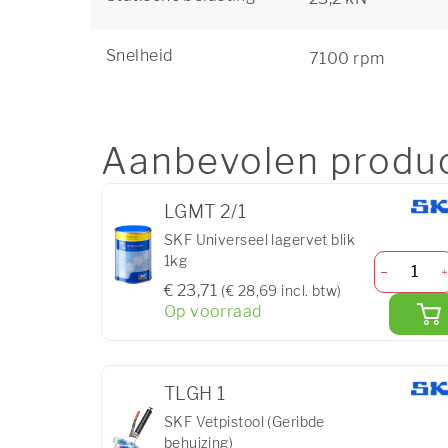
Snelheid
7100 rpm
Aanbevolen produ
LGMT 2/1
SKF Universeel lagervet blik
1kg
€ 23,71
(€ 28,69 incl. btw)
Op voorraad
TLGH 1
SKF Vetpistool (Geribde
behuizing)