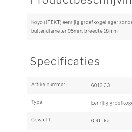
Productbeschrijvi
Koyo (JTEKT) eenrijig groefkogellager zond
buitendiameter 95mm, breedte 18mm
Specificaties
Artikelnummer
6012 C3
Type
Eenrijig groefkog
Gewicht
0,411 kg