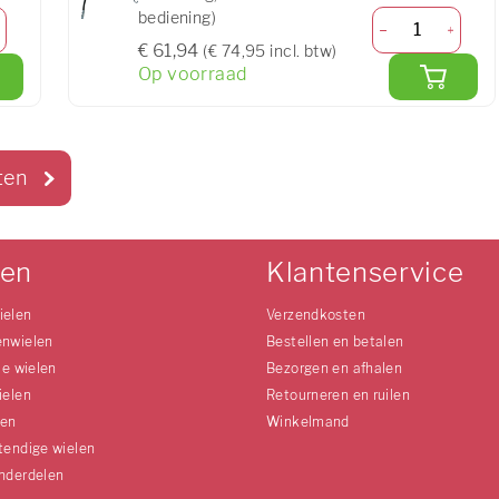
bediening)
€ 61,94
(€ 74,95 incl. btw)
Op voorraad
ten
len
Klantenservice
ielen
Verzendkosten
enwielen
Bestellen en betalen
le wielen
Bezorgen en afhalen
ielen
Retourneren en ruilen
len
Winkelmand
tendige wielen
nderdelen