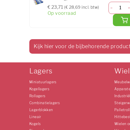
€ 23,71
(€ 28,69 incl. btw)
Op voorraad
Kijk hier voor de bijbehorende produc
Lagers
Wie
Miniatuurlagers
Meubelw
Kogellagers
Apparat
Rollagers
Industrië
Combinatielagers
Steigerw
Lagerblokken
Palletrol
Lineair
Hittebes
Kogels
Wielen o