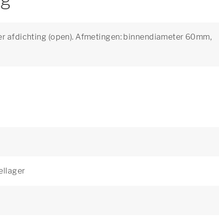
ng
er afdichting (open). Afmetingen: binnendiameter 60mm,
ellager