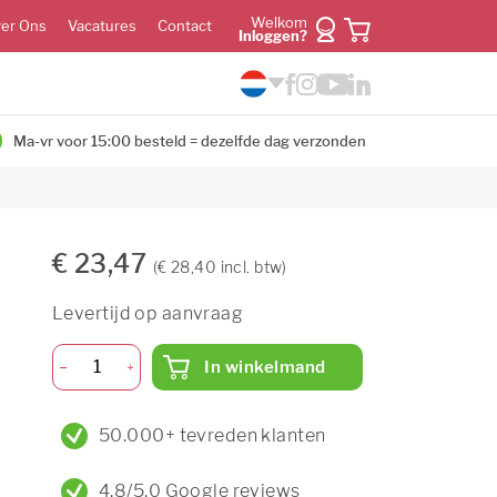
Welkom
er Ons
Vacatures
Contact
Inloggen?
Ma-vr voor 15:00 besteld = dezelfde dag verzonden
€ 23,47
(€ 28,40 incl. btw)
Levertijd op aanvraag
In winkelmand
50.000+ tevreden klanten
4,8/5,0 Google reviews