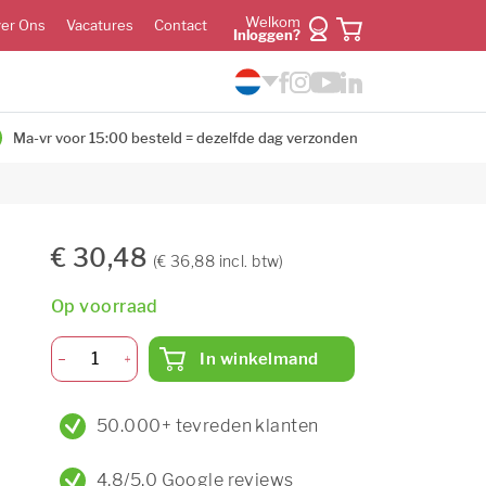
Welkom
er Ons
Vacatures
Contact
Inloggen?
Ma-vr voor 15:00 besteld = dezelfde dag verzonden
€ 30,48
(€ 36,88 incl. btw)
Op voorraad
In winkelmand
50.000+ tevreden klanten
4,8/5,0 Google reviews