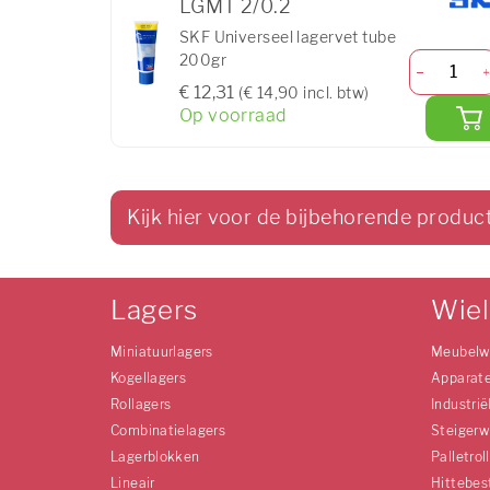
LGMT 2/0.2
SKF Universeel lagervet tube
200gr
€ 12,31
(€ 14,90 incl. btw)
Op voorraad
Kijk hier voor de bijbehorende produc
Lagers
Wie
Miniatuurlagers
Meubelw
Kogellagers
Apparat
Rollagers
Industrië
Combinatielagers
Steigerw
Lagerblokken
Palletrol
Lineair
Hittebes