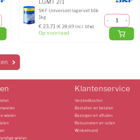
LGMT 2/1
SKF Universeel lagervet blik
1kg
€ 23,71
(€ 28,69 incl. btw)
Op voorraad
ten
len
Klantenservice
ielen
Verzendkosten
enwielen
Bestellen en betalen
le wielen
Bezorgen en afhalen
ielen
Retourneren en ruilen
len
Winkelmand
tendige wielen