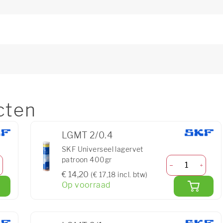
cten
LGMT 2/0.4
SKF Universeel lagervet
patroon 400gr
€ 14,20
(€ 17,18 incl. btw)
Op voorraad