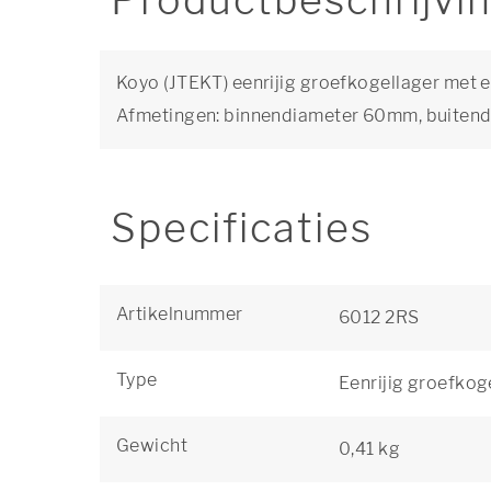
Productbeschrijvi
Koyo (JTEKT) eenrijig groefkogellager met e
Afmetingen: binnendiameter 60mm, buiten
Specificaties
Artikelnummer
6012 2RS
Type
Eenrijig groefkog
Gewicht
0,41 kg