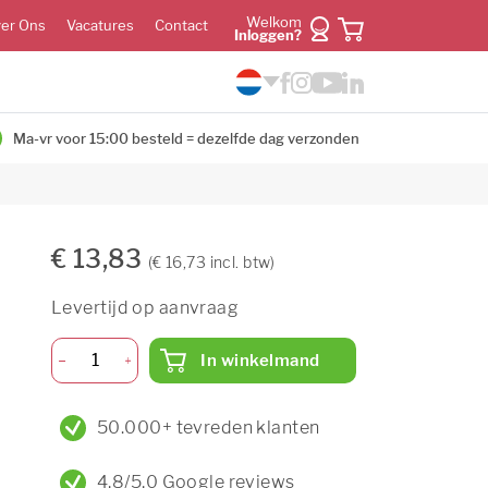
Welkom
er Ons
Vacatures
Contact
Inloggen?
Ma-vr voor 15:00 besteld = dezelfde dag verzonden
€ 13,83
(€ 16,73 incl. btw)
Levertijd op aanvraag
In winkelmand
50.000+ tevreden klanten
4,8/5,0 Google reviews