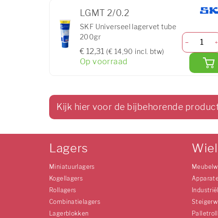
LGMT 2/0.2
SKF Universeel lagervet tube
200gr
€ 12,31
(€ 14,90 incl. btw)
Op voorraad
Kijk hier voor de bijbehorende produc
Lagers
Wie
Miniatuurlagers
Meubelw
Kogellagers
Apparat
Rollagers
Industrië
Combinatielagers
Steigerw
Lagerblokken
Palletrol