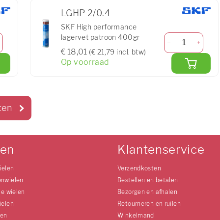
LGHP 2/0.4
SKF High performance
lagervet patroon 400gr
€ 18,01
(€ 21,79 incl. btw)
Op voorraad
ten
len
Klantenservice
ielen
Verzendkosten
enwielen
Bestellen en betalen
le wielen
Bezorgen en afhalen
ielen
Retourneren en ruilen
len
Winkelmand