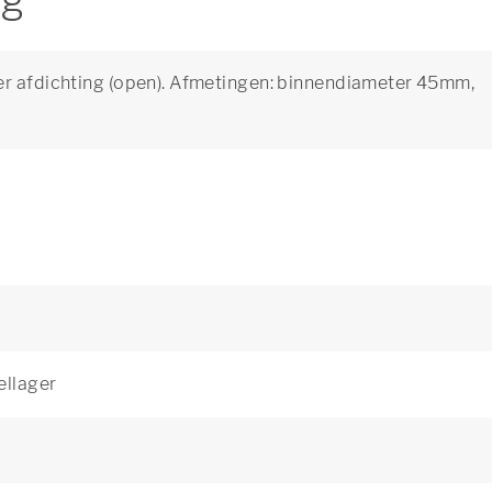
ng
er afdichting (open). Afmetingen: binnendiameter 45mm,
ellager