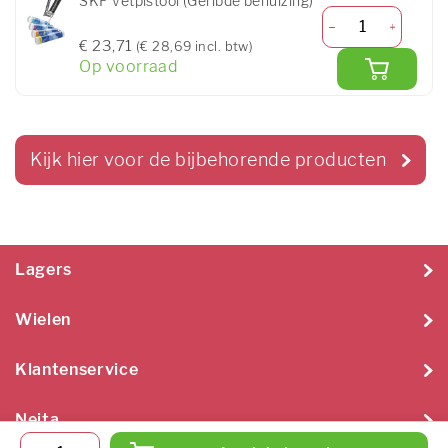
SKF Vetpistool (Geribde behuizing)
€ 23,71
(€ 28,69 incl. btw)
Op voorraad
Kijk hier voor de bijbehorende producten
Lagers
Wielen
Klantenservice
Neita