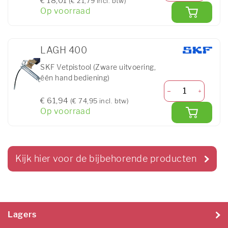
€ 18,01
(€ 21,79 incl. btw)
Op voorraad
LAGH 400
SKF Vetpistool (Zware uitvoering,
één hand bediening)
€ 61,94
(€ 74,95 incl. btw)
Op voorraad
Kijk hier voor de bijbehorende producten
Lagers