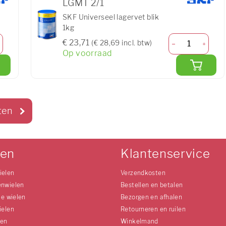
LGMT 2/1
SKF Universeel lagervet blik
1kg
€ 23,71
(€ 28,69 incl. btw)
Op voorraad
ten
len
Klantenservice
ielen
Verzendkosten
enwielen
Bestellen en betalen
le wielen
Bezorgen en afhalen
ielen
Retourneren en ruilen
len
Winkelmand