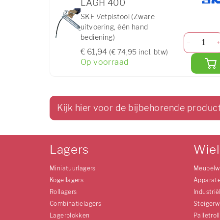
LAGH 400
SKF Vetpistool (Zware
uitvoering, één hand
bediening)
€ 61,94
(€ 74,95 incl. btw)
Op voorraad
Kijk hier voor de bijbehorende produc
Lagers
Wie
Miniatuurlagers
Meubelw
Kogellagers
Apparat
Rollagers
Industrië
Combinatielagers
Steigerw
Lagerblokken
Palletrol