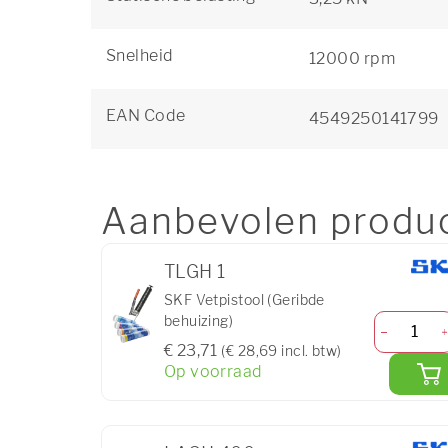
Snelheid
12000 rpm
EAN Code
4549250141799
Aanbevolen produ
TLGH 1
SKF Vetpistool (Geribde
behuizing)
€ 23,71
(€ 28,69 incl. btw)
Op voorraad