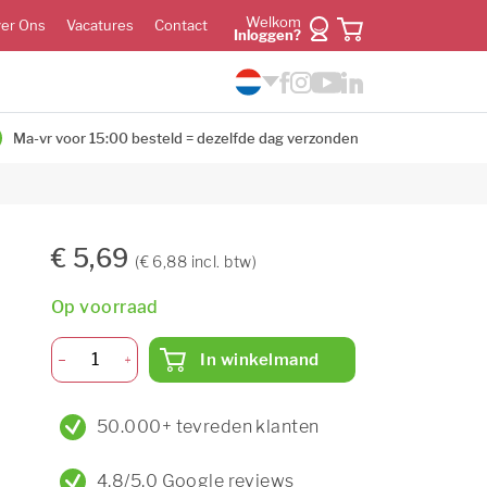
Welkom
er Ons
Vacatures
Contact
Inloggen?
Ma-vr voor 15:00 besteld = dezelfde dag verzonden
€ 5,69
(€ 6,88 incl. btw)
Op voorraad
In winkelmand
50.000+ tevreden klanten
4,8/5,0 Google reviews