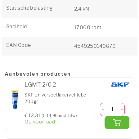
Statische belasting
2,4 kN
Snelheid
17000 rpm
EAN Code
4549250140679
Aanbevolen producten
LGMT 2/0.2
SKF Universeel lagervet tube
200gr
€ 12,31
(€ 14,90 incl. btw)
Op voorraad