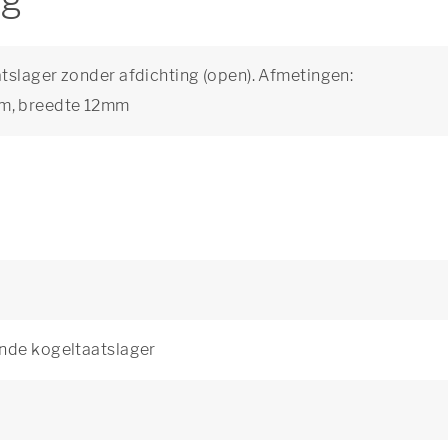
ng
tslager zonder afdichting (open). Afmetingen:
m, breedte 12mm
ende kogeltaatslager