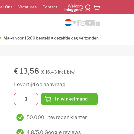
Welkom
er Ons
Vacatures
Contact
Inloggen?
Ma-vr voor 15:00 besteld = dezelfde dag verzonden
€ 13,58
(€ 16,43 incl. btw)
Levertijd op aanvraag
In winkelmand
50.000+ tevreden klanten
4,8/5,0 Google reviews