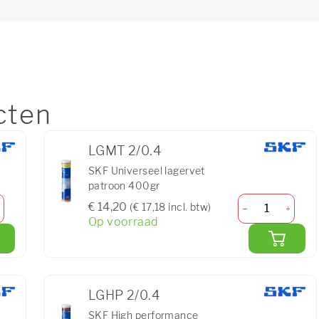
cten
LGMT 2/0.4
SKF Universeel lagervet
patroon 400gr
€ 14,20
(€ 17,18 incl. btw)
Op voorraad
LGHP 2/0.4
SKF High performance