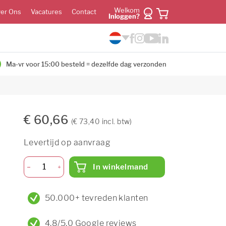
Welkom
er Ons
Vacatures
Contact
Inloggen?
Ma-vr voor 15:00 besteld = dezelfde dag verzonden
€ 60,66
(€ 73,40 incl. btw)
Levertijd op aanvraag
In winkelmand
50.000+ tevreden klanten
4,8/5,0 Google reviews