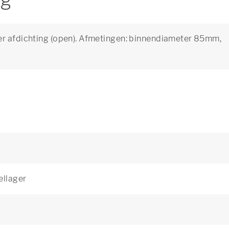
ng
er afdichting (open). Afmetingen: binnendiameter 85mm,
ellager