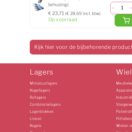
behuizing)
€ 23,71
(€ 28,69 incl. btw)
Op voorraad
Kijk hier voor de bijbehorende produc
Lagers
Wie
Miniatuurlagers
Meubelw
Kogellagers
Apparat
Rollagers
Industrië
Combinatielagers
Steigerw
Lagerblokken
Palletrol
Lineair
Hittebes
Kogels
Wielen o