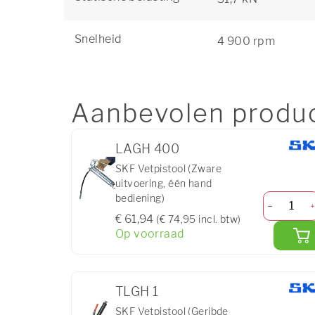
Snelheid
4 900 rpm
Aanbevolen produ
LAGH 400
SKF Vetpistool (Zware
uitvoering, één hand
bediening)
€ 61,94
(€ 74,95 incl. btw)
Op voorraad
TLGH 1
SKF Vetpistool (Geribde