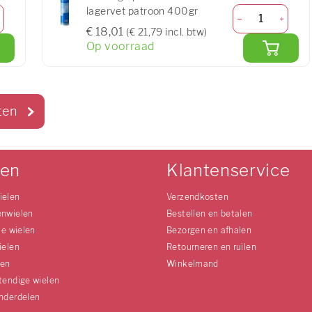
lagervet patroon 400gr
€ 18,01
(€ 21,79 incl. btw)
Op voorraad
ten
len
Klantenservice
ielen
Verzendkosten
enwielen
Bestellen en betalen
le wielen
Bezorgen en afhalen
ielen
Retourneren en ruilen
len
Winkelmand
tendige wielen
nderdelen