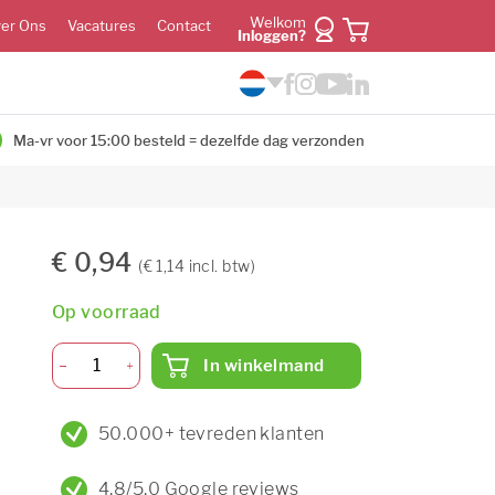
Welkom
er Ons
Vacatures
Contact
Inloggen?
Ma-vr voor 15:00 besteld = dezelfde dag verzonden
€ 0,94
(€ 1,14 incl. btw)
Op voorraad
In winkelmand
50.000+ tevreden klanten
4,8/5,0 Google reviews