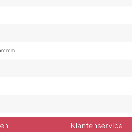
4mm mm
len
Klantenservice