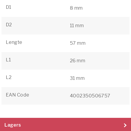
D1
8 mm
D2
11 mm
Lengte
57 mm
L1
26 mm
L2
31 mm
EAN Code
4002350506757
Lagers