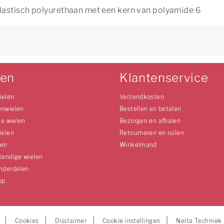
lastisch polyurethaan met een kern van polyamide 6
len
Klantenservice
ielen
Verzendkosten
enwielen
Bestellen en betalen
le wielen
Bezorgen en afhalen
ielen
Retourneren en ruilen
len
Winkelmand
tendige wielen
nderdelen
op
Cookies
Disclaimer
Cookie instellingen
Neita Techniek 