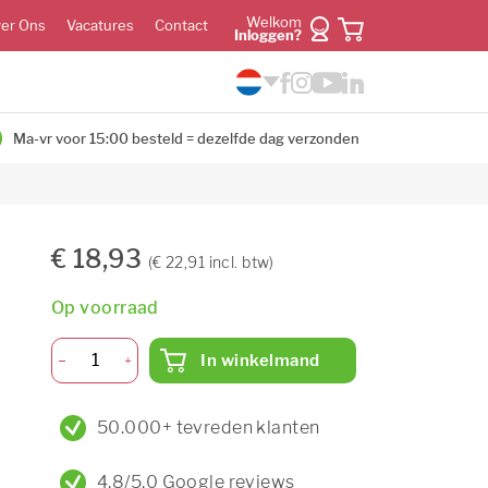
Welkom
er Ons
Vacatures
Contact
Inloggen?
Ma-vr voor 15:00 besteld = dezelfde dag verzonden
€ 18,93
(€ 22,91 incl. btw)
Op voorraad
In winkelmand
50.000+ tevreden klanten
4,8/5,0 Google reviews