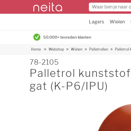
Lagers
Wielen
50.000+ tevreden klanten
Home
Webshop
Wielen
Palletrollen
Palletro
78-2105
Palletrol kunsts
gat (K-P6/IPU)