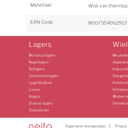
Materiaal
Wiel van thermop
EAN Code
8007554062913
Lagers
Wie
Miniatuurlagers
Meubelw
Kogellagers
Apparat
Rollagers
Industrië
Combinatielagers
Steigerw
Lagerblokken
Palletrol
Lineair
Hittebes
Kogels
Wielen o
Diverse lagers
Uitverko
Toebehoren
Algemene voorwaarden
Privacy