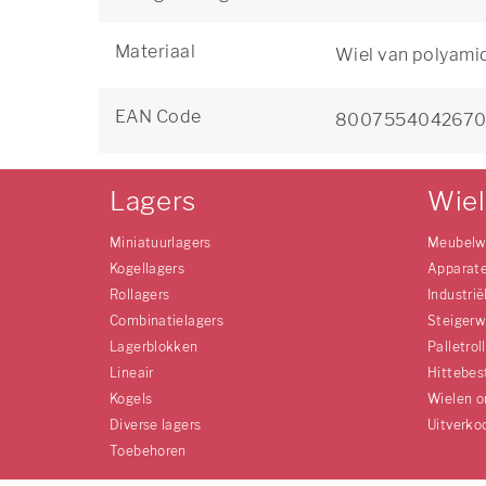
Materiaal
Wiel van polyami
EAN Code
800755404267
Lagers
Wie
Miniatuurlagers
Meubelw
Kogellagers
Apparat
Rollagers
Industrië
Combinatielagers
Steigerw
Lagerblokken
Palletrol
Lineair
Hittebes
Kogels
Wielen o
Diverse lagers
Uitverko
Toebehoren