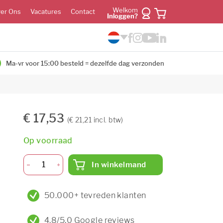
Welkom
er Ons
Vacatures
Contact
Inloggen?
Ma-vr voor 15:00 besteld = dezelfde dag verzonden
€ 17,53
(€ 21,21 incl. btw)
Op voorraad
In winkelmand
50.000+ tevreden klanten
4,8/5,0 Google reviews