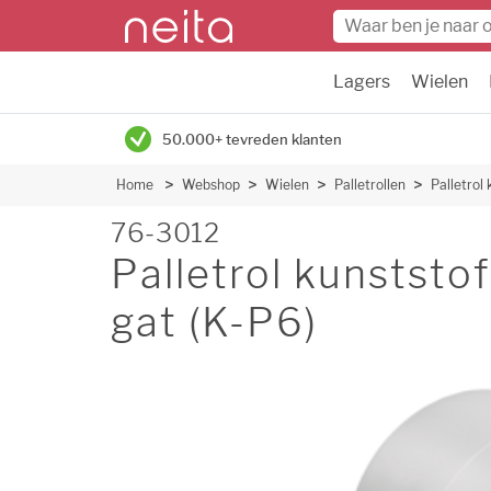
Lagers
Wielen
50.000+ tevreden klanten
Home
Webshop
Wielen
Palletrollen
Palletro
76-3012
Palletrol kunsts
gat (K-P6)