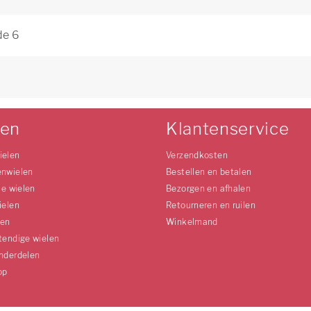
de 6
0
len
Klantenservice
ielen
Verzendkosten
enwielen
Bestellen en betalen
le wielen
Bezorgen en afhalen
ielen
Retourneren en ruilen
len
Winkelmand
tendige wielen
nderdelen
op