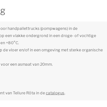
ng
t voor handpallettrucks (pompwagens) in de
op een vlakke ondergrond in een droge- of vochtige
 en +80°C.
op de vloer en/of in een omgeving met sterke organische
kt voor een asmaat van 20mm.
ent van Tellure Rôta in de
catalogus
.