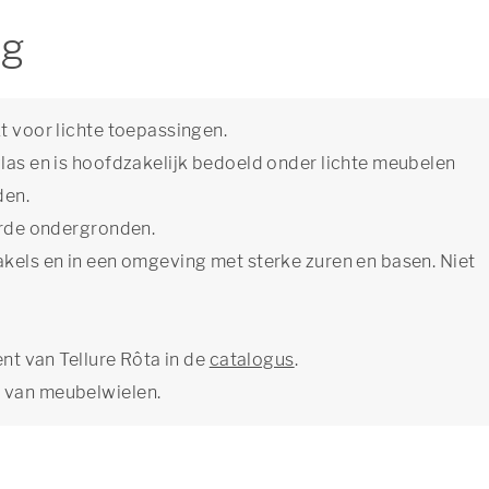
ng
t voor lichte toepassingen.
glas en is hoofdzakelijk bedoeld onder lichte meubelen
den.
harde ondergronden.
akels en in een omgeving met sterke zuren en basen. Niet
ent van Tellure Rôta in de
catalogus
.
 van meubelwielen.