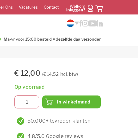
Welkom
er Ons
Vacatures
Contact
Inloggen?
Ma-vr voor 15:00 besteld = dezelfde dag verzonden
€ 12,00
(€ 14,52 incl. btw)
Op voorraad
In winkelmand
50.000+ tevreden klanten
4,8/5,0 Google reviews