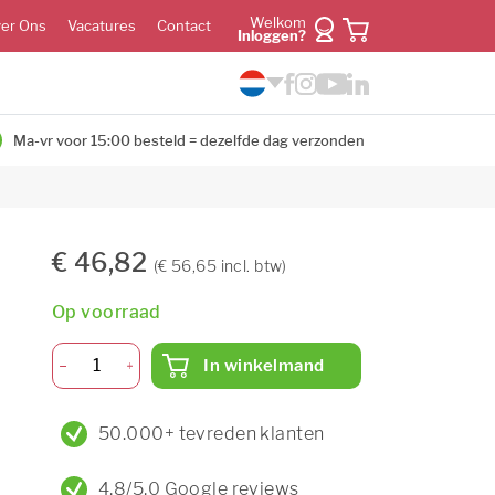
Welkom
er Ons
Vacatures
Contact
Inloggen?
Ma-vr voor 15:00 besteld = dezelfde dag verzonden
€ 46,82
(€ 56,65 incl. btw)
Op voorraad
In winkelmand
50.000+ tevreden klanten
4,8/5,0 Google reviews