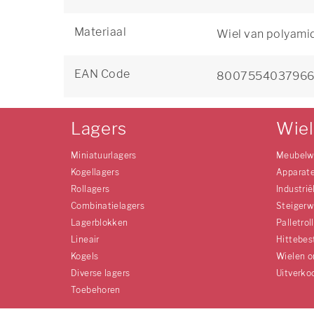
Materiaal
Wiel van polyami
EAN Code
800755403796
Lagers
Wie
Miniatuurlagers
Meubelw
Kogellagers
Apparat
Rollagers
Industrië
Combinatielagers
Steigerw
Lagerblokken
Palletrol
Lineair
Hittebes
Kogels
Wielen o
Diverse lagers
Uitverko
Toebehoren