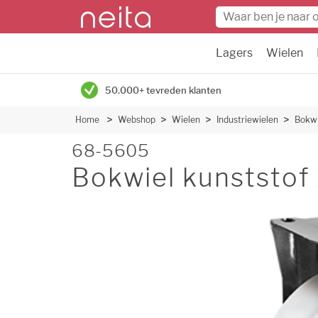
Lagers
Wielen
50.000+ tevreden klanten
Home
Webshop
Wielen
Industriewielen
Bokwi
68-5605
Bokwiel kunststo