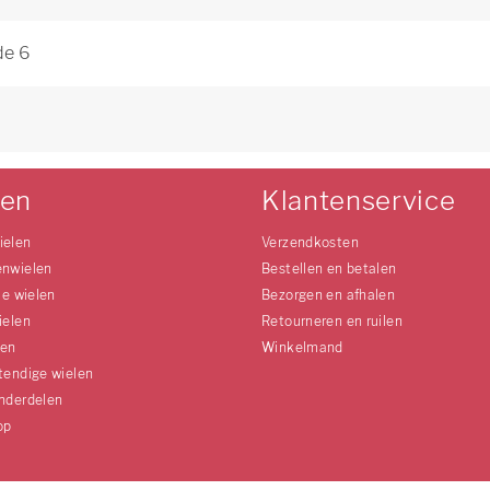
de 6
6
len
Klantenservice
ielen
Verzendkosten
enwielen
Bestellen en betalen
le wielen
Bezorgen en afhalen
ielen
Retourneren en ruilen
len
Winkelmand
tendige wielen
nderdelen
op