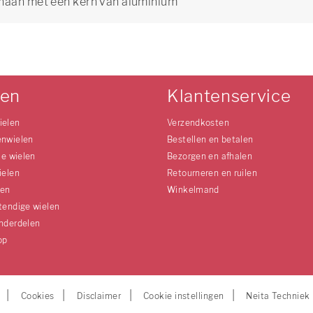
thaan met een kern van aluminium
len
Klantenservice
ielen
Verzendkosten
enwielen
Bestellen en betalen
le wielen
Bezorgen en afhalen
ielen
Retourneren en ruilen
len
Winkelmand
tendige wielen
nderdelen
op
Cookies
Disclaimer
Cookie instellingen
Neita Techniek 