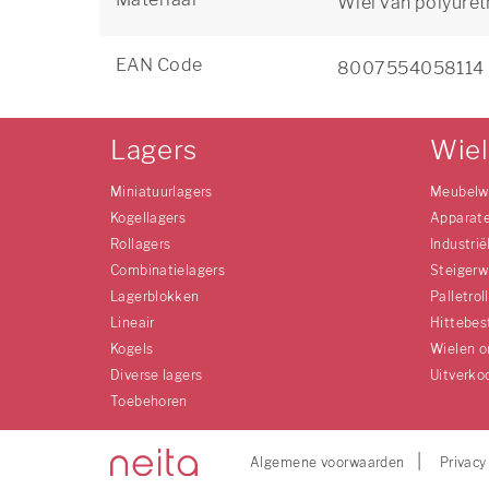
Wiel van polyure
EAN Code
8007554058114
Lagers
Wie
Miniatuurlagers
Meubelw
Kogellagers
Apparat
Rollagers
Industrië
Combinatielagers
Steigerw
Lagerblokken
Palletrol
Lineair
Hittebes
Kogels
Wielen o
Diverse lagers
Uitverko
Toebehoren
Algemene voorwaarden
Privacy