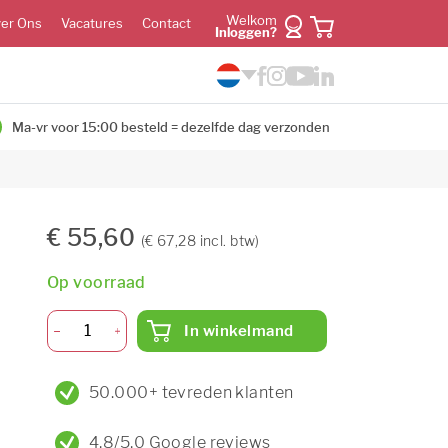
Welkom
er Ons
Vacatures
Contact
Inloggen?
Ma-vr voor 15:00 besteld = dezelfde dag verzonden
€ 55,60
(€ 67,28 incl. btw)
Op voorraad
In winkelmand
50.000+ tevreden klanten
4,8/5,0 Google reviews