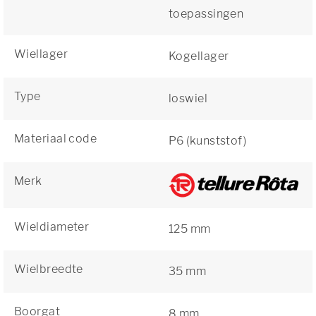
toepassingen
Wiellager
Kogellager
Type
loswiel
Materiaal code
P6 (kunststof)
Merk
Wieldiameter
125 mm
Wielbreedte
35 mm
Boorgat
8 mm