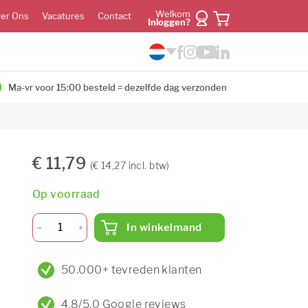
Welkom
er Ons
Vacatures
Contact
Inloggen?
Ma-vr voor 15:00 besteld = dezelfde dag verzonden
€ 11,79
(€ 14,27 incl. btw)
Op voorraad
In winkelmand
50.000+ tevreden klanten
4,8/5,0 Google reviews