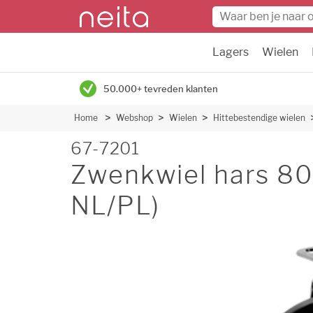
Lagers
Wielen
50.000+ tevreden klanten
Home
Webshop
Wielen
Hittebestendige wielen
67-7201
Zwenkwiel hars 
NL/PL)