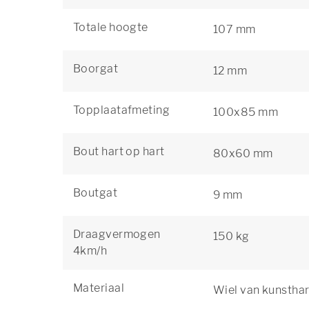
Totale hoogte
107 mm
Boorgat
12 mm
Topplaatafmeting
100x85 mm
Bout hart op hart
80x60 mm
Boutgat
9 mm
Draagvermogen
150 kg
4km/h
Materiaal
Wiel van kunstha