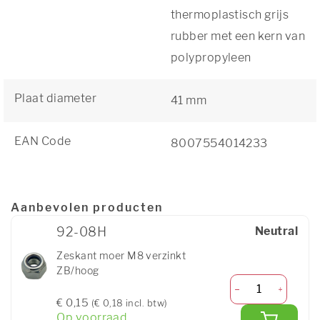
thermoplastisch grijs
rubber met een kern van
polypropyleen
Plaat diameter
41 mm
EAN Code
8007554014233
Aanbevolen producten
92-08H
Neutral
Zeskant moer M8 verzinkt
ZB/hoog
€ 0,15
(€ 0,18 incl. btw)
Op voorraad