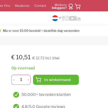
Welkom
er Ons
Vacatures
Contact
Inloggen?
Ma-vr voor 15:00 besteld = dezelfde dag verzonden
€ 10,51
(€ 12,72 incl. btw)
Op voorraad
In winkelmand
50.000+ tevreden klanten
4,8/5,0 Google reviews