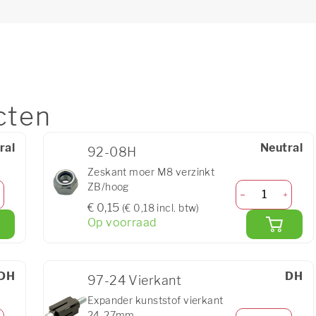
cten
ral
Neutral
92-08H
Zeskant moer M8 verzinkt
ZB/hoog
€ 0,15
(€ 0,18 incl. btw)
Op voorraad
DH
DH
97-24 Vierkant
Expander kunststof vierkant
24-27mm