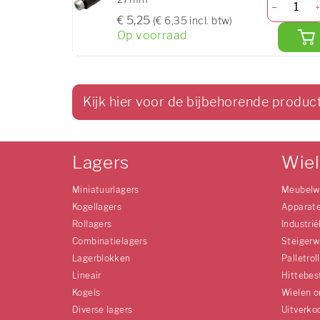
€ 5,25
(€ 6,35 incl. btw)
Op voorraad
Kijk hier voor de bijbehorende produc
Lagers
Wie
Miniatuurlagers
Meubelw
Kogellagers
Apparat
Rollagers
Industrië
Combinatielagers
Steigerw
Lagerblokken
Palletrol
Lineair
Hittebes
Kogels
Wielen o
Diverse lagers
Uitverko