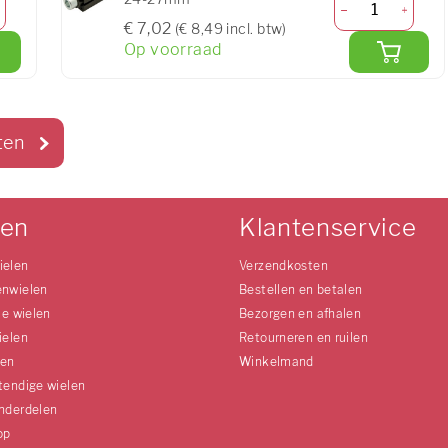
€ 7,02
(€ 8,49 incl. btw)
Op voorraad
ten
len
Klantenservice
ielen
Verzendkosten
enwielen
Bestellen en betalen
le wielen
Bezorgen en afhalen
ielen
Retourneren en ruilen
len
Winkelmand
tendige wielen
nderdelen
op