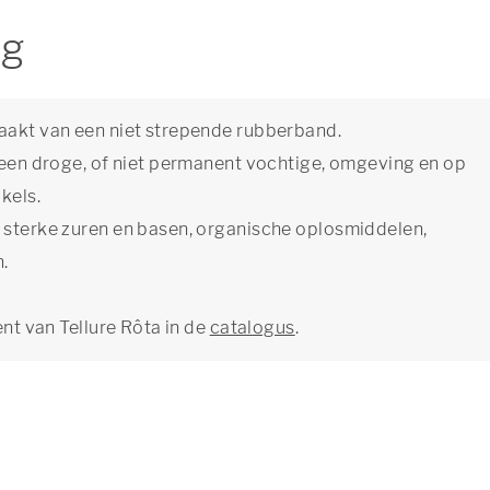
ng
maakt van een niet strepende rubberband.
n een droge, of niet permanent vochtige, omgeving en op
kels.
t sterke zuren en basen, organische oplosmiddelen,
n.
ent van Tellure Rôta in de
catalogus
.