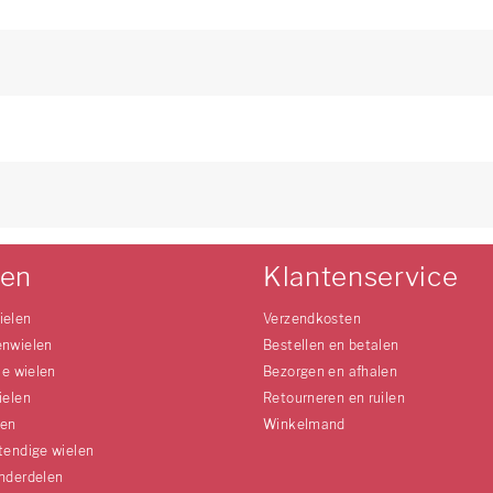
len
Klantenservice
ielen
Verzendkosten
enwielen
Bestellen en betalen
le wielen
Bezorgen en afhalen
ielen
Retourneren en ruilen
len
Winkelmand
tendige wielen
nderdelen