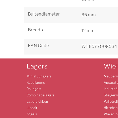
Buitendiameter
85 mm
Breedte
12 mm
EAN Code
7316577008534
Lagers
Wie
Miniatuurlagers
Meubelw
Kogellagers
Apparat
Rollagers
Industrië
Combinatielagers
Steigerw
Lagerblokken
Palletrol
Lineair
Hittebes
Kogels
Wielen o