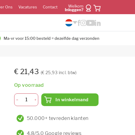
Welkom
er Ons
Vacatures
Contact
Inloggen?
Ma-vr voor 15:00 besteld = dezelfde dag verzonden
€ 21,43
(€ 25,93 incl. btw)
Op voorraad
In winkelmand
50.000+ tevreden klanten
4,8/5,0 Google reviews