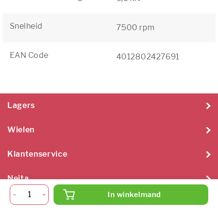
Snelheid
7500 rpm
EAN Code
4012802427691
Lagers
Wielen
Klantenservice
Neita
In winkelmand
Neita Techniek B.V. 2026