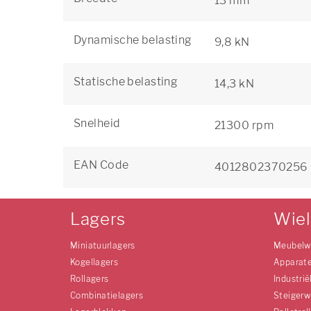
13 mm
Dynamische belasting
9,8 kN
Statische belasting
14,3 kN
Snelheid
21300 rpm
EAN Code
4012802370256
Lagers
Wie
Miniatuurlagers
Meubelw
Kogellagers
Apparat
Rollagers
Industrië
Combinatielagers
Steigerw