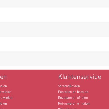
len
Klantenservice
ielen
Verzendkosten
enwielen
Bestellen en betalen
le wielen
Bezorgen en afhalen
ielen
Retourneren en ruilen