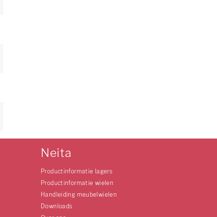
Neita
Productinformatie lagers
Productinformatie wielen
Handleiding meubelwielen
Downloads