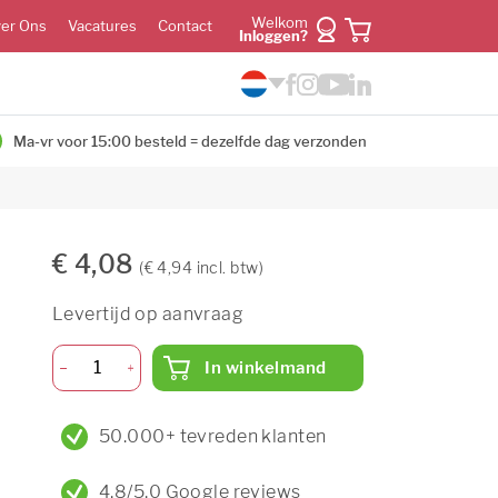
Welkom
er Ons
Vacatures
Contact
Inloggen?
Ma-vr voor 15:00 besteld = dezelfde dag verzonden
€ 4,08
(€ 4,94 incl. btw)
Levertijd op aanvraag
In winkelmand
50.000+ tevreden klanten
4,8/5,0 Google reviews