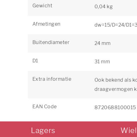
Gewicht
0,04 kg
Afmetingen
dw=15/D=24/D1=3
Buitendiameter
24 mm
D1
31 mm
Extra informatie
Ook bekend als k
draagvermogen k
EAN Code
8720688100015
Lagers
Wie