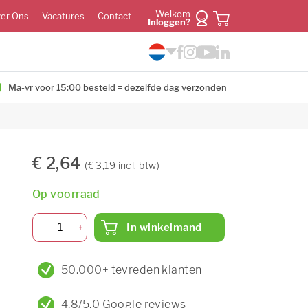
Welkom
er Ons
Vacatures
Contact
Inloggen?
Ma-vr voor 15:00 besteld = dezelfde dag verzonden
€ 2,64
(€ 3,19 incl. btw)
Op voorraad
In winkelmand
50.000+ tevreden klanten
4,8/5,0 Google reviews