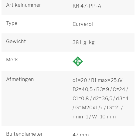
Artikelnummer
KR 47-PP-A
Type
Curverol
Gewicht
381 g kg
Merk
Afmetingen
d1=20 / B1 max=25,6/
B2=40,5 / B3=9 / C=24 /
C1=0,8 / d2=36,5 / d3=4
/ G=M20x1,5 / IG=21 /
rmin=1 / W=10 mm
Buitendiameter
47 mm