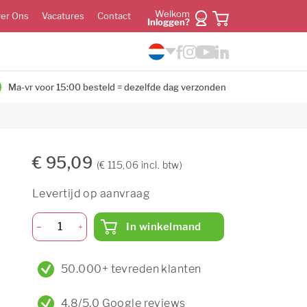
Welkom
er Ons
Vacatures
Contact
Inloggen?
Ma-vr voor 15:00 besteld = dezelfde dag verzonden
€ 95,09
(€ 115,06 incl. btw)
Levertijd op aanvraag
In winkelmand
50.000+ tevreden klanten
4,8/5,0 Google reviews