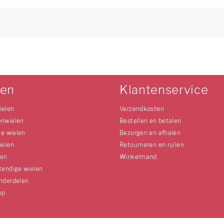
len
Klantenservice
ielen
Verzendkosten
enwielen
Bestellen en betalen
le wielen
Bezorgen en afhalen
ielen
Retourneren en ruilen
len
Winkelmand
tendige wielen
nderdelen
op