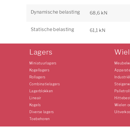
Dynamische belasting
68,6 kN
Statische belasting
61,1 kN
Lagers
Wie
Miniatuurlagers
Meubelw
Kogellagers
Apparat
Rollagers
Industrië
Combinatielagers
Steigerw
Lagerblokken
Palletrol
Lineair
Hittebes
Kogels
Wielen o
Diverse lagers
Uitverko
Toebehoren